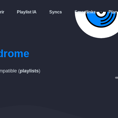
rir
Playlist IA
Syncs
Smartlinks
Plan
drome
patible (
playlists
)