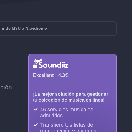
erir de M3U a Navidrome
Excellent
4.3
/5
nción
¡La mejor solución para gestionar
tu colección de música en línea!
46 servicios musicales
admitidos
Transfiere tus listas de
reproducción y favoritos