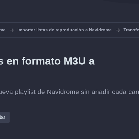
ome
Importar listas de reproducción a Navidrome
Transf
s en formato M3U a
nueva playlist de Navidrome sin añadir cada ca
tar