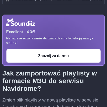
Excellent
4.3
/5
Najlepsze rozwiązanie do zarządzania kolekcją muzyki
online!
Zacznij za darmo
Jak zaimportować playlisty w
formacie M3U do serwisu
Navidrome?
Zmień plik playlisty w nową playlistę w serwisie
Navidrome bez ręcznego dodawania każdego