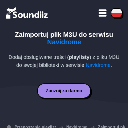
Zaimportuj plik
M3U
do serwisu
Navidrome
Dodaj obsługiwane treści (
playlisty
) z pliku
M3U
do swojej biblioteki w serwisie
Navidrome
.
Zacznij za darmo
Przenoszenie playlist
Navidrome
Zaimportuj pla