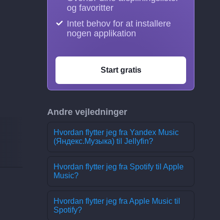
og favoritter
Intet behov for at installere
nogen applikation
Start gratis
Andre vejledninger
Hvordan flytter jeg fra Yandex Music
(Яндекс.Музыка) til Jellyfin?
Hvordan flytter jeg fra Spotify til Apple
Music?
Hvordan flytter jeg fra Apple Music til
Spotify?