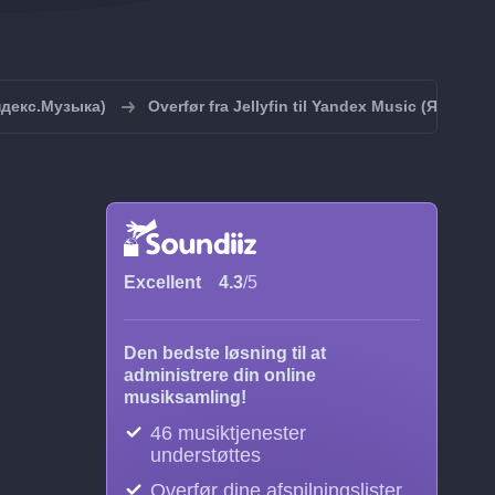
Яндекс.Музыка)
Overfør fra Jellyfin til Yandex Music (Яндекс
Excellent
4.3
/5
Den bedste løsning til at
administrere din online
musiksamling!
46 musiktjenester
understøttes
Overfør dine afspilningslister