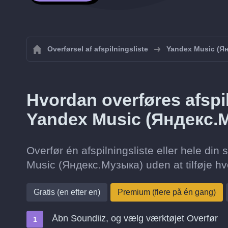
Overførsel af afspilningsliste
Yandex Music (Я
Hvordan overføres afspilni
Yandex Music (Яндекс.
Overfør én afspilningsliste eller hele din s
Music (Яндекс.Музыка) uden at tilføje h
Gratis (en efter en)
Premium (flere på én gang)
Åbn Soundiiz, og vælg værktøjet Overfør