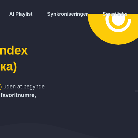
AI Playlist
Synkroniseringer
Smartlinks
ndex
ка)
)
uden at begynde
, favoritnumre,