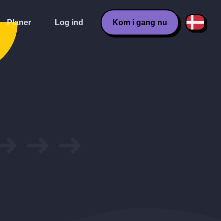
Planer
Log ind
Kom i gang nu