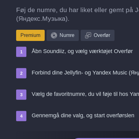
Føj de numre, du har liket eller gemt på Je
(Яндекс.Музыка).
Premium
Numre
Overfør
Åbn Soundiiz, og vælg værktøjet Overfør
Forbind dine Jellyfin- og Yandex Music (Я
Vælg de favoritnumre, du vil føje til hos 
Gennemgå dine valg, og start overførslen