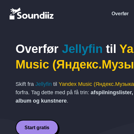
Overfør
Overfør
Jellyfin
til
Ya
Music (Яндекс.Музы
Skift fra
Jellyfin
til
Yandex Music (Яндекс.Музыка
forfra. Tag dette med på få trin:
afspilningslister
album og kunstnere
.
Start gratis