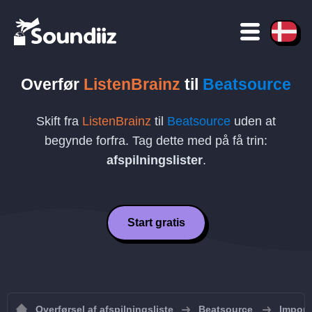
Overfør
ListenBrainz
til
Beatsource
Skift fra
ListenBrainz
til
Beatsource
uden at
begynde forfra. Tag dette med på få trin:
afspilningslister
.
Start gratis
Overførsel af afspilningsliste
Beatsource
Importe