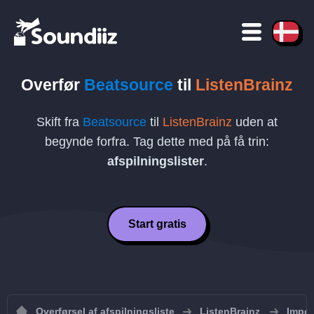
Overfør
Beatsource
til
ListenBrainz
Skift fra
Beatsource
til
ListenBrainz
uden at
begynde forfra. Tag dette med på få trin:
afspilningslister
.
Start gratis
Overførsel af afspilningsliste
ListenBrainz
Import