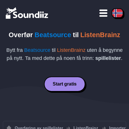
Overfør
Beatsource
til
ListenBrainz
Bytt fra
Beatsource
til
ListenBrainz
uten å begynne
på nytt. Ta med dette på noen få trinn:
spillelister
.
Start gratis
Overføring av spillelister
ListenBrainz
Importer s