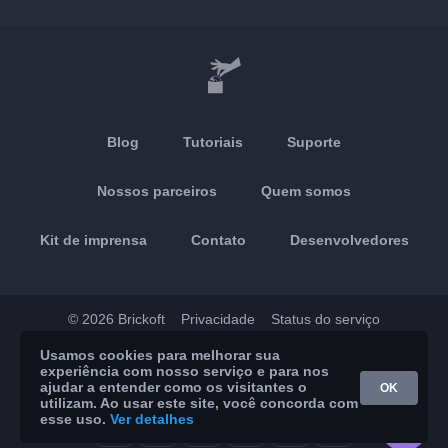
Blog
Tutoriais
Suporte
Nossos parceiros
Quem somos
Kit de imprensa
Contato
Desenvolvedores
© 2026 Brickoft
Privacidade
Status do serviço
Usamos cookies para melhorar sua
App Store
Google Play
experiência com nosso serviço e para nos
ajudar a entender como os visitantes o
OK
utilizam. Ao usar este site, você concorda com
esse uso.
Ver detalhes