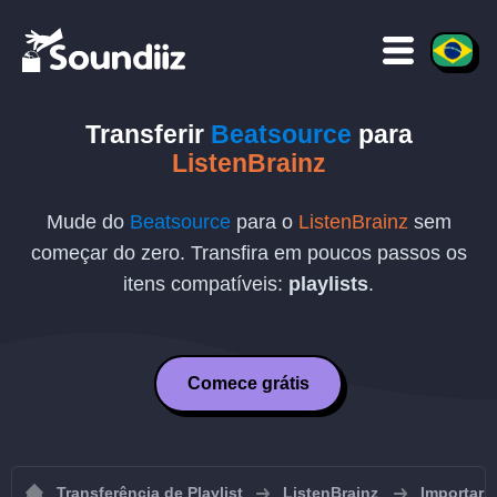
Transferir
Beatsource
para
ListenBrainz
Mude do
Beatsource
para o
ListenBrainz
sem
começar do zero. Transfira em poucos passos os
itens compatíveis:
playlists
.
Comece grátis
Transferência de Playlist
ListenBrainz
Importar p