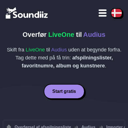
Overfør
LiveOne
til
Audius
Skift fra
LiveOne
til
Audius
uden at begynde forfra.
Tag dette med på få trin:
afspilningslister,
favoritnumre, album og kunstnere
.
Start gratis
Overførsel af afspilningsliste
Audius
Importer af