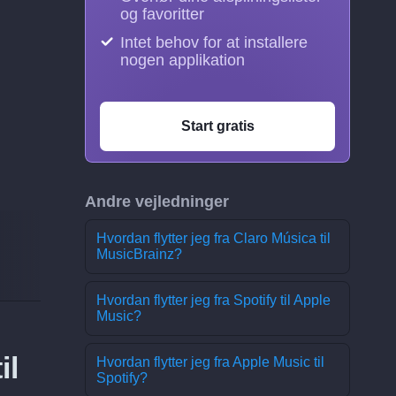
og favoritter
Intet behov for at installere
nogen applikation
Start gratis
Andre vejledninger
Hvordan flytter jeg fra Claro Música til
MusicBrainz?
Hvordan flytter jeg fra Spotify til Apple
Music?
il
Hvordan flytter jeg fra Apple Music til
Spotify?