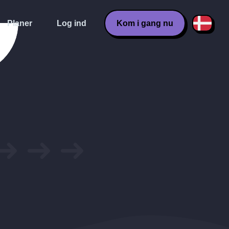
Planer
Log ind
Kom i gang nu