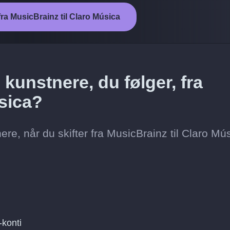
fra MusicBrainz til Claro Música
kunstnere, du følger, fra
úsica?
re, når du skifter fra MusicBrainz til Claro Mú
-konti