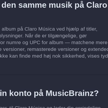
z den samme musik på Claro
lbum på Claro Música ved hjælp af titler,
lysninger. Når de er tilgængelige, gør
for numre og UPC for album — matchene mere
ke versioner, remasterede versioner og extende
i ikke kan finde med høj nok sikkerhed, vises tyd
 min konto på MusicBrainz?
er, til Claro Música og lader din oprindelige