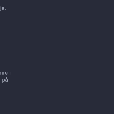
je.
mre i
r på