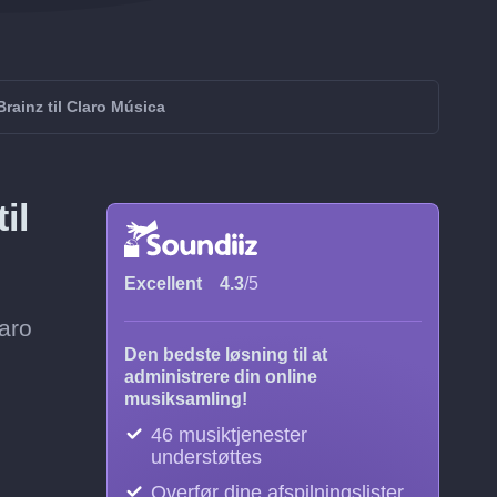
rainz til Claro Música
il
Excellent
4.3
/5
laro
Den bedste løsning til at
administrere din online
musiksamling!
46 musiktjenester
understøttes
Overfør dine afspilningslister