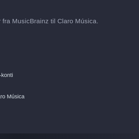
fra MusicBrainz til Claro Música.
-konti
aro Música