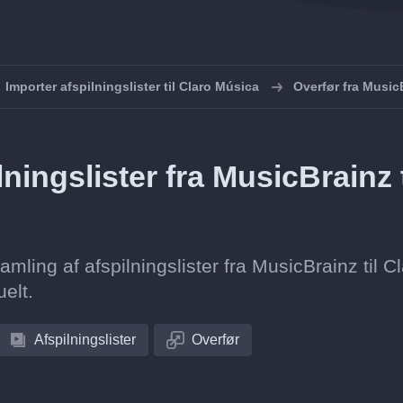
Importer afspilningslister til Claro Música
Overfør fra MusicB
ingslister fra MusicBrainz t
amling af afspilningslister fra MusicBrainz til C
elt.
Afspilningslister
Overfør