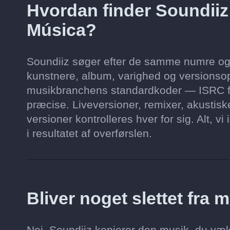
Hvordan finder Soundii
Música?
Soundiiz søger efter de samme numre og a
kunstnere, album, varighed og versionsop
musikbranchens standardkoder — ISRC 
præcise. Liveversioner, remixer, akustis
versioner kontrolleres hver for sig. Alt, v
i resultatet af overførslen.
Bliver noget slettet fra
Nej. Soundiiz kopierer den musik, du vælg