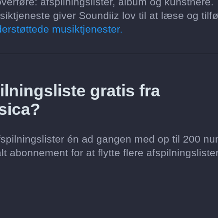
verføre: afspilningslister, album og kunstnere.
tjeneste giver Soundiiz lov til at læse og tilfø
erstøttede musiktjenester.
lningsliste gratis fra
úsica?
spilningslister én ad gangen med op til 200 nu
lt abonnement for at flytte flere afspilningsliste