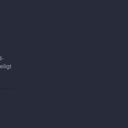
d-
eligt