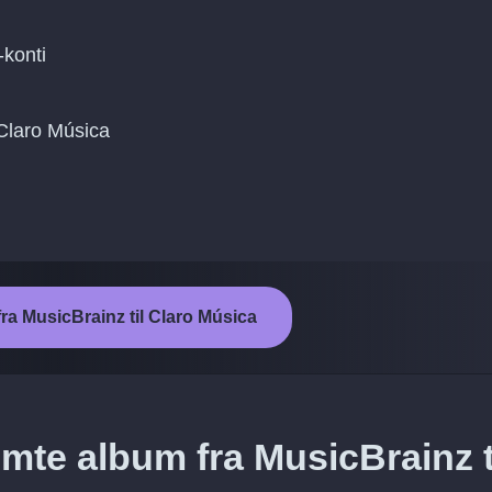
-konti
l Claro Música
fra MusicBrainz til Claro Música
mte album fra MusicBrainz t