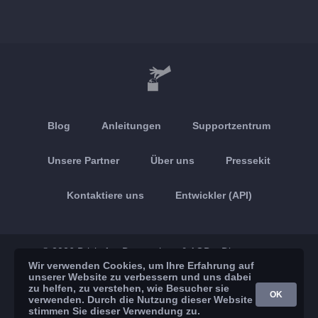
Blog
Anleitungen
Supportzentrum
Unsere Partner
Über uns
Pressekit
Kontaktiere uns
Entwickler (API)
© 2026 Brickoft
Datenschutz & AGB
Dienststatus
Wir verwenden Cookies, um Ihre Erfahrung auf
unserer Website zu verbessern und uns dabei
App Store
Google Play
zu helfen, zu verstehen, wie Besucher sie
OK
verwenden. Durch die Nutzung dieser Website
stimmen Sie dieser Verwendung zu.