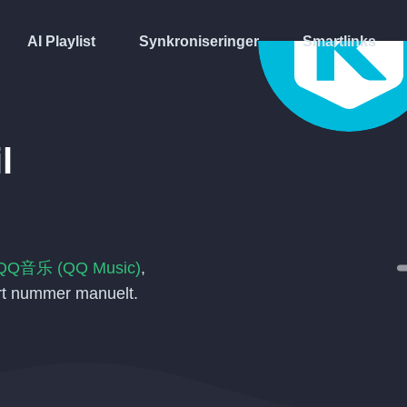
AI Playlist
Synkroniseringer
Smartlinks
l
QQ音乐 (QQ Music)
,
ert nummer manuelt.