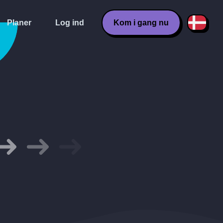
Planer
Log ind
Kom i gang nu