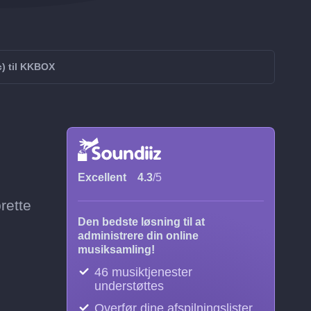
) til KKBOX
Excellent
4.3
/5
rette
Den bedste løsning til at
administrere din online
musiksamling!
46 musiktjenester
understøttes
Overfør dine afspilningslister