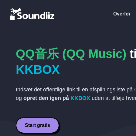
Overfør
QQ音乐 (QQ Music)
ti
KKBOX
Indsæt det offentlige link til en afspilningsliste på
og
opret den igen på
KKBOX
uden at tilføje hv
Start gratis