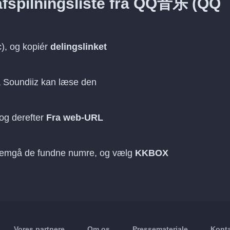
en afspilningsliste fra QQ音乐 (QQ
), og kopiér
delingslinket
å Soundiiz kan læse den
og derefter
Fra web-URL
nemgå de fundne numre, og vælg
KKBOX
Vores partnere
Om os
Pressemateriale
Konta