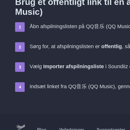
Brug et offentligt link til 
Music)
Åbn afspilningslisten på QQ音乐 (QQ Music
Sørg for, at afspilningslisten er
offentlig
, s
Vælg
Importer afspilningsliste
i Soundiiz 
Indsæt linket fra QQ音乐 (QQ Music), gen
Blog
Vejledninger
Supportcenter