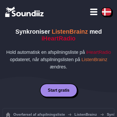
Synkroniser
ListenBrainz
med
iHeartRadio
Hold automatisk en afspilningsliste på
iHeartRadio
opdateret, når afspilningslisten på
ListenBrainz
ændres.
Start gratis
Overførsel af afspilningsliste
ListenBrainz
Synkr