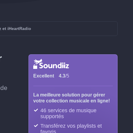
z et iHeartRadio
r
Excellent
4.3
/5
 de
La meilleure solution pour gérer
votre collection musicale en ligne!
46 services de musique
supportés
Transférez vos playlists et
favoris