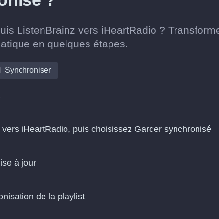
onisé ?
puis ListenBrainz vers iHeartRadio ? Transform
matique en quelques étapes.
Synchroniser
z
z vers iHeartRadio, puis choisissez Garder synchronisé
ise à jour
isation de la playlist