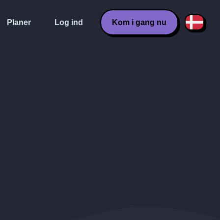
Planer
Log ind
Kom i gang nu