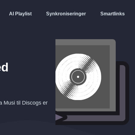
AI Playlist
Synkroniseringer
Smartlinks
d
a Musi til Discogs er