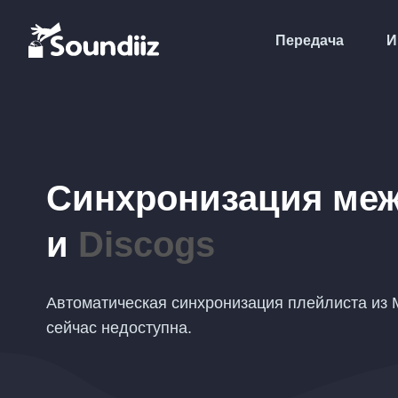
Передача
И
Синхронизация ме
и
Discogs
Автоматическая синхронизация плейлиста из M
сейчас недоступна.