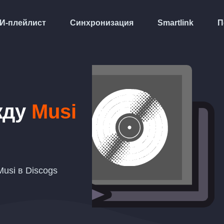
И-плейлист
Синхронизация
Smartlink
П
жду
Musi
usi в Discogs