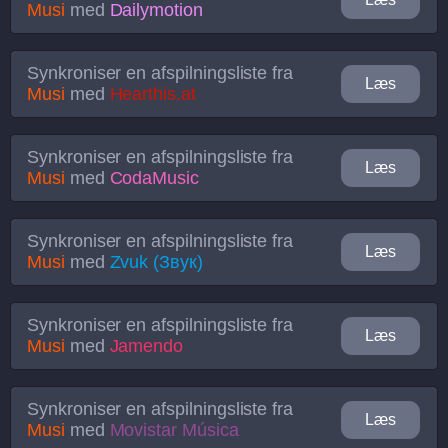
Musi
med
Dailymotion
Synkroniser en afspilningsliste fra
Læs
Musi
med
Hearthis.at
Synkroniser en afspilningsliste fra
Læs
Musi
med
CodaMusic
Synkroniser en afspilningsliste fra
Læs
Musi
med
Zvuk (Звук)
Synkroniser en afspilningsliste fra
Læs
Musi
med
Jamendo
Synkroniser en afspilningsliste fra
Læs
Musi
med
Movistar Música