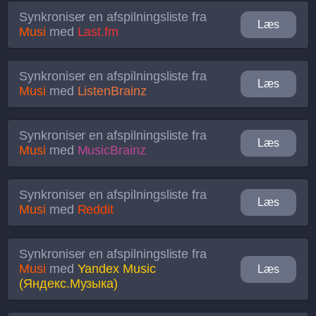
Synkroniser en afspilningsliste fra
Læs
Musi
med
Last.fm
Synkroniser en afspilningsliste fra
Læs
Musi
med
ListenBrainz
Synkroniser en afspilningsliste fra
Læs
Musi
med
MusicBrainz
Synkroniser en afspilningsliste fra
Læs
Musi
med
Reddit
Synkroniser en afspilningsliste fra
Musi
med
Yandex Music
Læs
(Яндекс.Музыка)