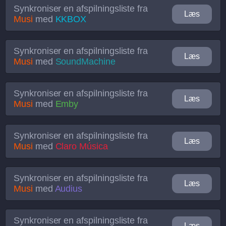
Synkroniser en afspilningsliste fra
Læs
Musi
med
KKBOX
Synkroniser en afspilningsliste fra
Læs
Musi
med
SoundMachine
Synkroniser en afspilningsliste fra
Læs
Musi
med
Emby
Synkroniser en afspilningsliste fra
Læs
Musi
med
Claro Música
Synkroniser en afspilningsliste fra
Læs
Musi
med
Audius
Synkroniser en afspilningsliste fra
Læs