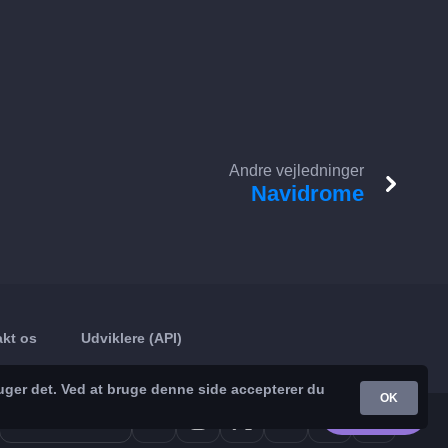
Andre vejledninger
Navidrome
kt os
Udviklere (API)
uger det. Ved at bruge denne side accepterer du
OK
Google Play