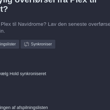
t?
fra Plex til Navidrome? Lav den seneste overførs
in.
ingslister
Synkroniser
 vælg Hold synkroniseret
ingen af afspilningslisten