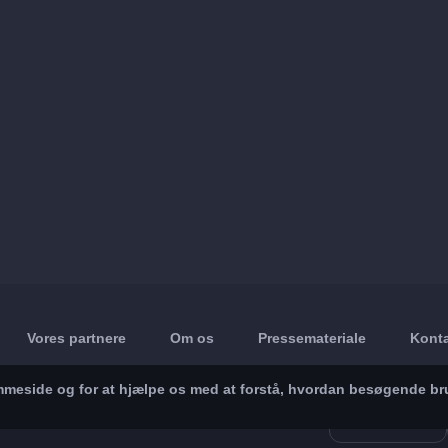
Vores partnere
Om os
Pressemateriale
Konta
jemmeside og for at hjælpe os med at forstå, hvordan besøgende br
App Store