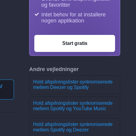
og favoritter
Intet behov for at installere
nogen applikation
Start gratis
Andre vejledninger
Hold afspilningslister synkroniserede
f
mellem Deezer og Spotify
Hold afspilningslister synkroniserede
mellem Spotify og YouTube Music
Hold afspilningslister synkroniserede
mellem Spotify og Deezer