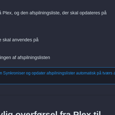
å Plex, og den afspilningsliste, der skal opdateres på
e skal anvendes på
ingen af afspilningslisten
om
Synkroniser og opdater afspilningslister automatisk på tværs a
ig overførsel fra Plex til