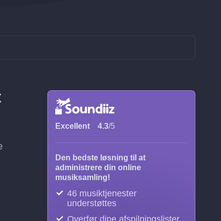
t
Excellent
4.3
/5
e
Den bedste løsning til at
administrere din online
musiksamling!
46 musiktjenester
understøttes
Overfør dine afspilningslister