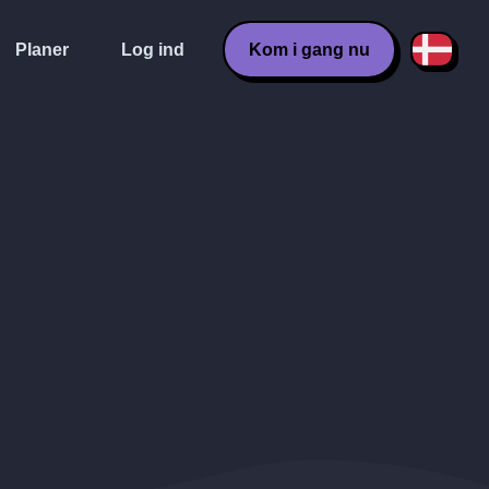
Planer
Log ind
Kom i gang nu