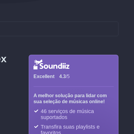
ex
Excellent
4.3
/5
A melhor solução para lidar com
sua seleção de músicas online!
46 serviços de música
suportados
Transfira suas playlists e
favoritos