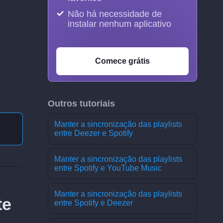
Não há necessidade de
instalar nenhum aplicativo
Comece grátis
Outros tutoriais
Manter a sincronização das playlists
entre Deezer e Spotify
Manter a sincronização das playlists
entre Spotify e YouTube Music
Manter a sincronização das playlists
te
entre Spotify e Deezer