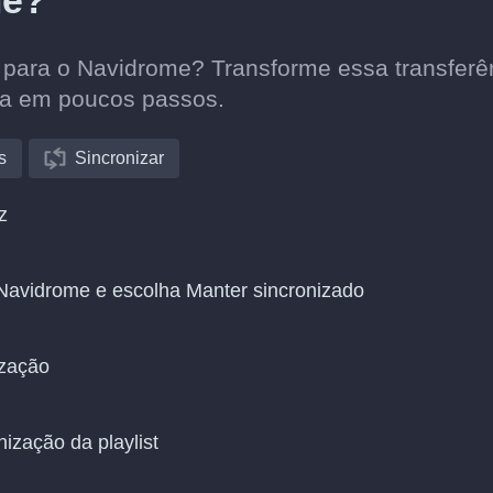
me?
x para o Navidrome? Transforme essa transferê
ca em poucos passos.
s
Sincronizar
z
 Navidrome e escolha Manter sincronizado
ização
nização da playlist