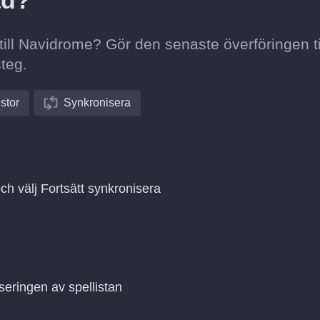
ad?
x till Navidrome? Gör den senaste överföringen ti
teg.
istor
Synkronisera
och välj Fortsätt synkronisera
seringen av spellistan