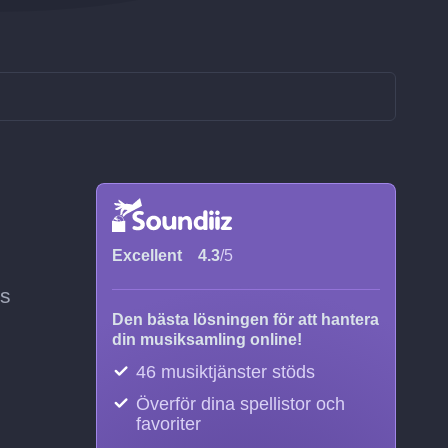
Excellent
4.3
/5
as
Den bästa lösningen för att hantera
din musiksamling online!
46 musiktjänster stöds
Överför dina spellistor och
favoriter