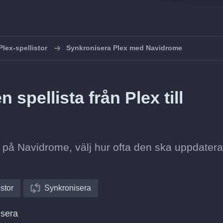
lex-spellistor
Synkronisera Plex med Navidrome
spellista från Plex till
sta på Navidrome, välj hur ofta den ska uppdater
istor
Synkronisera
isera