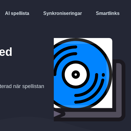
AI spellista
Synkroniseringar
Smartlinks
ed
erad när spellistan