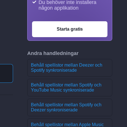
Du behöver inte installera
någon applikation
Starta gratis
Andra handledningar
Behåll spellistor mellan Deezer och
Spotify synkroniserade
Behåll spellistor mellan Spotify och
YouTube Music synkroniserade
Behåll spellistor mellan Spotify och
Deezer synkroniserade
Behåll spellistor mellan Apple Music