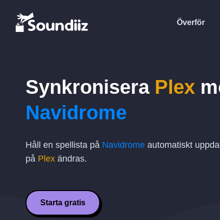
Överför
Synkronisera
Plex
m
Navidrome
Håll en spellista på
Navidrome
automatiskt uppdat
på
Plex
ändras.
Starta gratis