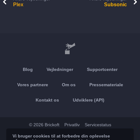
Plex
Subsonic
Blog
Vejledninger
Supportcenter
Vores partnere
Om os
Pressemateriale
Kontakt os
Udviklere (API)
© 2026 Brickoft
Privatliv
Servicestatus
Vi bruger cookies til at forbedre din oplevelse
App Store
Google Play