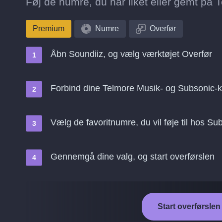
Føj de numre, du har liket eller gemt på T
Premium
Numre
Overfør
Åbn Soundiiz, og vælg værktøjet Overfør
Forbind dine Telmore Musik- og Subsonic-k
Vælg de favoritnumre, du vil føje til hos Su
Gennemgå dine valg, og start overførslen
Start overførslen