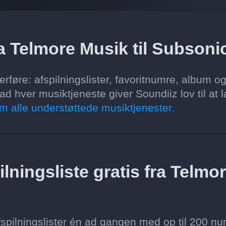
a Telmore Musik til Subsoni
rføre: afspilningslister, favoritnumre, album o
d hver musiktjeneste giver Soundiiz lov til at 
m alle understøttede musiktjenester.
lningsliste gratis fra Telmo
spilningslister én ad gangen med op til 200 nu