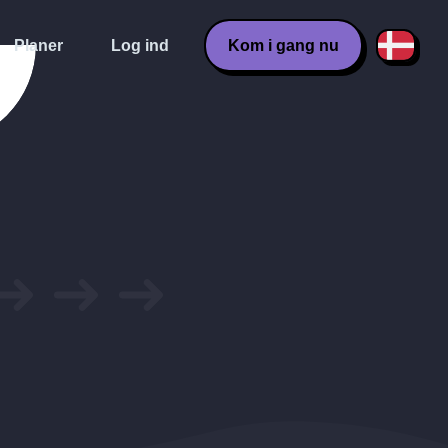
Planer
Log ind
Kom i gang nu