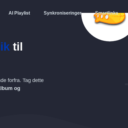
AI Playlist
Synkroniseringer
Smartlinks
ik
til
e forfra. Tag dette
 album og