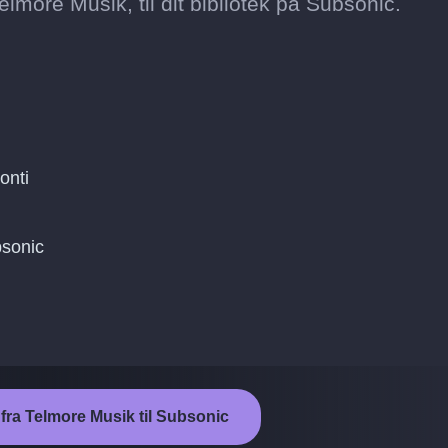
elmore Musik, til dit bibliotek på Subsonic.
onti
bsonic
 fra Telmore Musik til Subsonic