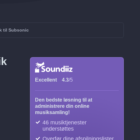
k til Subsonic
ik
Excellent
4.3
/5
Den bedste løsning til at
administrere din online
musiksamling!
46 musiktjenester
understøttes
Overfør dine afspilningslister