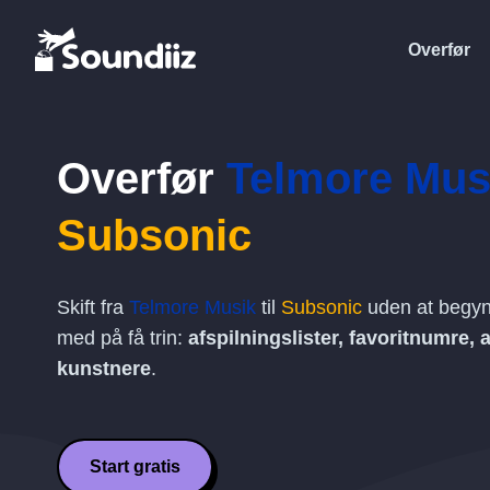
Overfør
Overfør
Telmore Mus
Subsonic
Skift fra
Telmore Musik
til
Subsonic
uden at begynd
med på få trin:
afspilningslister, favoritnumre,
kunstnere
.
Start gratis