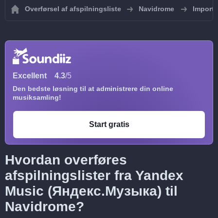
Overførsel af afspilningsliste
Navidrome
Importe
Excellent
4.3
/5
Den bedste løsning til at administrere din online
musiksamling!
Start gratis
Hvordan overføres
afspilningslister fra Yandex
Music (Яндекс.Музыка) til
Navidrome?