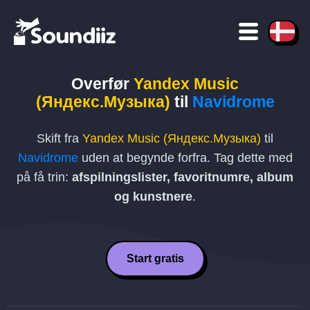
Overfør
Yandex Music
(Яндекс.Музыка)
til
Navidrome
Skift fra
Yandex Music (Яндекс.Музыка)
til
Navidrome
uden at begynde forfra. Tag dette med
på få trin:
afspilningslister, favoritnumre, album
og kunstnere
.
Start gratis