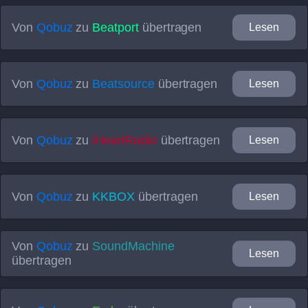
Von
Qobuz
zu
Beatport
übertragen
Lesen
Von
Qobuz
zu
Beatsource
übertragen
Lesen
Von
Qobuz
zu
iHeartRadio
übertragen
Lesen
Von
Qobuz
zu
KKBOX
übertragen
Lesen
Von
Qobuz
zu
SoundMachine
Lesen
übertragen