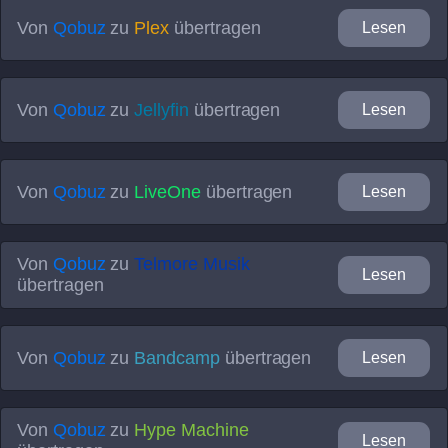
Von
Qobuz
zu
Plex
übertragen
Lesen
Von
Qobuz
zu
Jellyfin
übertragen
Lesen
Von
Qobuz
zu
LiveOne
übertragen
Lesen
Von
Qobuz
zu
Telmore Musik
Lesen
übertragen
Von
Qobuz
zu
Bandcamp
übertragen
Lesen
Von
Qobuz
zu
Hype Machine
Lesen