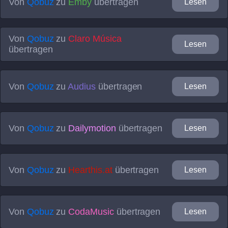
Von
Qobuz
zu
Emby
übertragen
Lesen
Von
Qobuz
zu
Claro Música
Lesen
übertragen
Von
Qobuz
zu
Audius
übertragen
Lesen
Von
Qobuz
zu
Dailymotion
übertragen
Lesen
Von
Qobuz
zu
Hearthis.at
übertragen
Lesen
Von
Qobuz
zu
CodaMusic
übertragen
Lesen