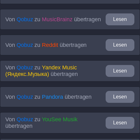
Von
Qobuz
zu
MusicBrainz
übertragen
Lesen
Von
Qobuz
zu
Reddit
übertragen
Lesen
Von
Qobuz
zu
Yandex Music
Lesen
(Яндекс.Музыка)
übertragen
Von
Qobuz
zu
Pandora
übertragen
Lesen
Von
Qobuz
zu
YouSee Musik
Lesen
übertragen