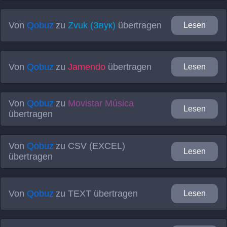
Von
Qobuz
zu
Zvuk (Звук)
übertragen
Lesen
Von
Qobuz
zu
Jamendo
übertragen
Lesen
Von
Qobuz
zu
Movistar Música
Lesen
übertragen
Von
Qobuz
zu
CSV (EXCEL)
Lesen
übertragen
Von
Qobuz
zu
TEXT
übertragen
Lesen