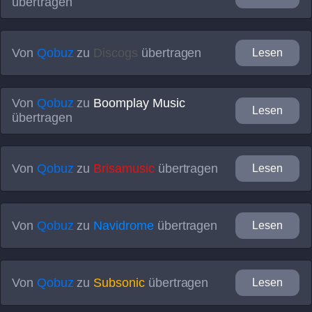
übertragen
Von
Qobuz
zu
Discogs
übertragen
Lesen
Von
Qobuz
zu
Boomplay Music
Lesen
übertragen
Von
Qobuz
zu
Brisamusic
übertragen
Lesen
Von
Qobuz
zu
Navidrome
übertragen
Lesen
Von
Qobuz
zu
Subsonic
übertragen
Lesen