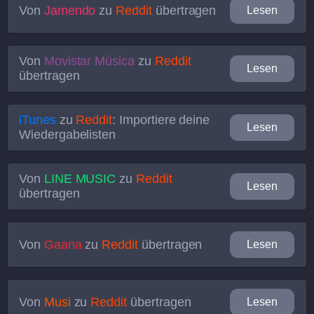
Von
Jamendo
zu
Reddit
übertragen
Lesen
Von
Movistar Música
zu
Reddit
Lesen
übertragen
iTunes
zu
Reddit
: Importiere deine
Lesen
Wiedergabelisten
Von
LINE MUSIC
zu
Reddit
Lesen
übertragen
Von
Gaana
zu
Reddit
übertragen
Lesen
Von
Musi
zu
Reddit
übertragen
Lesen