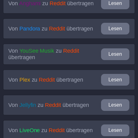
Von
Anghami
zu
Reddit
übertragen
Lesen
Von
Pandora
zu
Reddit
übertragen
Lesen
Von
YouSee Musik
zu
Reddit
Lesen
übertragen
Von
Plex
zu
Reddit
übertragen
Lesen
Von
Jellyfin
zu
Reddit
übertragen
Lesen
Von
LiveOne
zu
Reddit
übertragen
Lesen