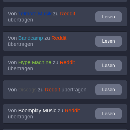
Von
Telmore Musik
zu
Reddit
Lesen
übertragen
Von
Bandcamp
zu
Reddit
Lesen
übertragen
Von
Hype Machine
zu
Reddit
Lesen
übertragen
Von
Discogs
zu
Reddit
übertragen
Lesen
Von
Boomplay Music
zu
Reddit
Lesen
übertragen