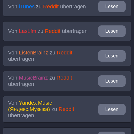
Von
iTunes
zu
Reddit
übertragen
Lesen
Von
Last.fm
zu
Reddit
übertragen
Lesen
Von
ListenBrainz
zu
Reddit
Lesen
übertragen
Von
MusicBrainz
zu
Reddit
Lesen
übertragen
Von
Yandex Music
(Яндекс.Музыка)
zu
Reddit
Lesen
übertragen