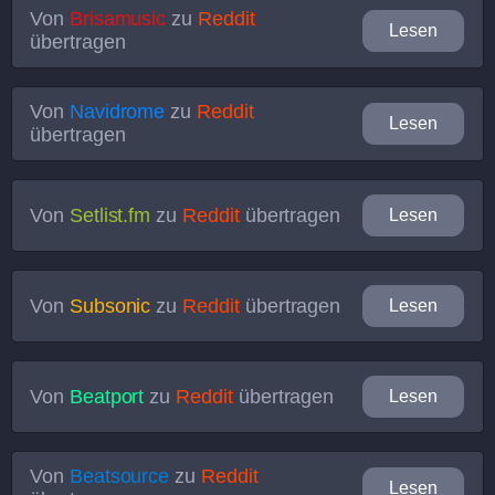
Von
Brisamusic
zu
Reddit
Lesen
übertragen
Von
Navidrome
zu
Reddit
Lesen
übertragen
Von
Setlist.fm
zu
Reddit
übertragen
Lesen
Von
Subsonic
zu
Reddit
übertragen
Lesen
Von
Beatport
zu
Reddit
übertragen
Lesen
Von
Beatsource
zu
Reddit
Lesen