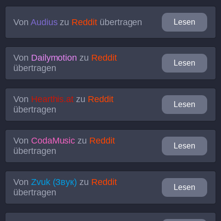
Von
Audius
zu
Reddit
übertragen
Lesen
Von
Dailymotion
zu
Reddit
Lesen
übertragen
Von
Hearthis.at
zu
Reddit
Lesen
übertragen
Von
CodaMusic
zu
Reddit
Lesen
übertragen
Von
Zvuk (Звук)
zu
Reddit
Lesen
übertragen