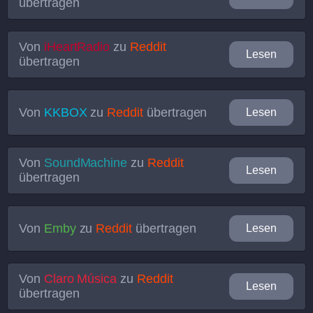
übertragen
Von
iHeartRadio
zu
Reddit
Lesen
übertragen
Von
KKBOX
zu
Reddit
übertragen
Lesen
Von
SoundMachine
zu
Reddit
Lesen
übertragen
Von
Emby
zu
Reddit
übertragen
Lesen
Von
Claro Música
zu
Reddit
Lesen
übertragen