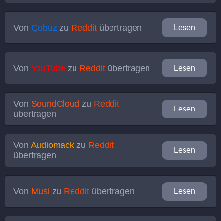
Von
Qobuz
zu
Reddit
übertragen
Lesen
Von
YouTube
zu
Reddit
übertragen
Lesen
Von
SoundCloud
zu
Reddit
Lesen
übertragen
Von
Audiomack
zu
Reddit
Lesen
übertragen
Von
Musi
zu
Reddit
übertragen
Lesen