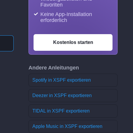
Favoriten
Keine App-Installation
erforderlich
Kostenlos starten
Andere Anleitungen
Spotify in XSPF exportieren
Deezer in XSPF exportieren
TIDAL in XSPF exportieren
Apple Music in XSPF exportieren