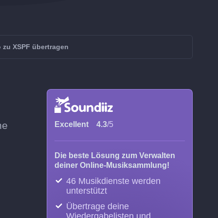
 zu XSPF übertragen
ne
Excellent
4.3
/5
Die beste Lösung zum Verwalten
deiner Online-Musiksammlung!
46 Musikdienste werden
unterstützt
Übertrage deine
Wiedergabelisten und