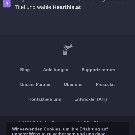
Titel und wähle
Hearthis.at
Blog
Anleitungen
Supportzentrum
Unsere Partner
Über uns
Pressekit
Kontaktiere uns
Entwickler (API)
© 2026 Brickoft
Datenschutz & AGB
Dienststatus
Wir verwenden Cookies, um Ihre Erfahrung auf
unserer Website zu verbessern und uns dabei