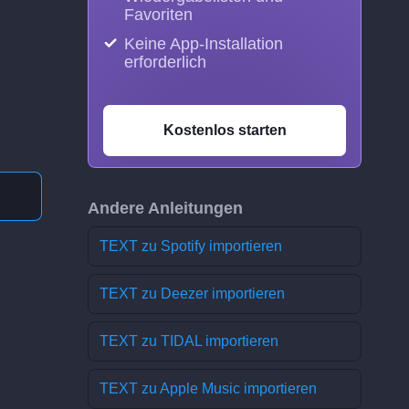
Favoriten
Keine App-Installation
erforderlich
Kostenlos starten
Andere Anleitungen
TEXT zu Spotify importieren
TEXT zu Deezer importieren
TEXT zu TIDAL importieren
TEXT zu Apple Music importieren