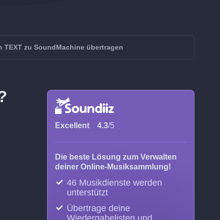
n TEXT zu SoundMachine übertragen
?
Excellent
4.3
/5
Die beste Lösung zum Verwalten
deiner Online-Musiksammlung!
46 Musikdienste werden
unterstützt
Übertrage deine
Wiedergabelisten und