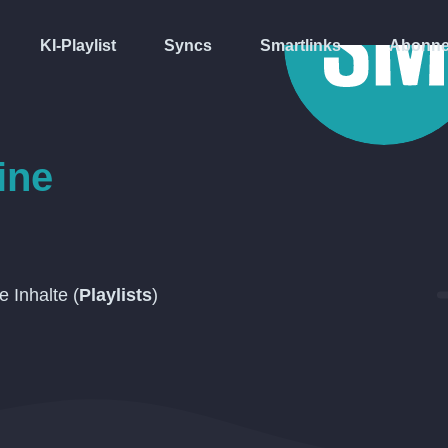
KI-Playlist
Syncs
Smartlinks
Abonne
ine
 Inhalte (
Playlists
)