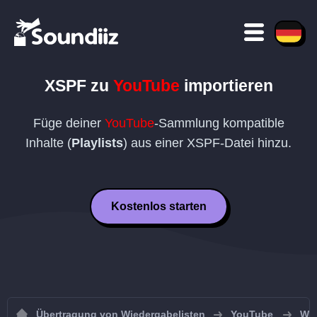
XSPF
zu
YouTube
importieren
Füge deiner
YouTube
-Sammlung kompatible
Inhalte (
Playlists
) aus einer
XSPF
-Datei hinzu.
Kostenlos starten
Übertragung von Wiedergabelisten
YouTube
Wie