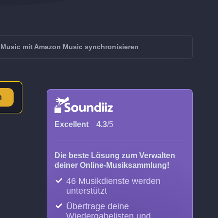
 Music mit Amazon Music synchronisieren
n
Excellent
4.3
/5
Die beste Lösung zum Verwalten
deiner Online-Musiksammlung!
46 Musikdienste werden
unterstützt
Übertrage deine
Wiedergabelisten und