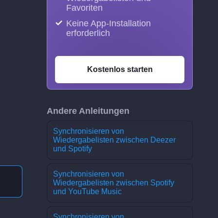
Favoriten
Keine App-Installation
erforderlich
Kostenlos starten
Andere Anleitungen
Synchronisieren von
Wiedergabelisten zwischen Deezer
und Spotify
Synchronisieren von
Wiedergabelisten zwischen Spotify
und YouTube Music
Synchronisieren von