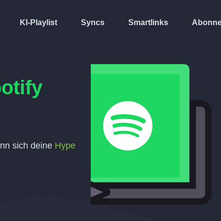
KI-Playlist
Syncs
Smartlinks
Abonne
otify
enn sich deine
Hype