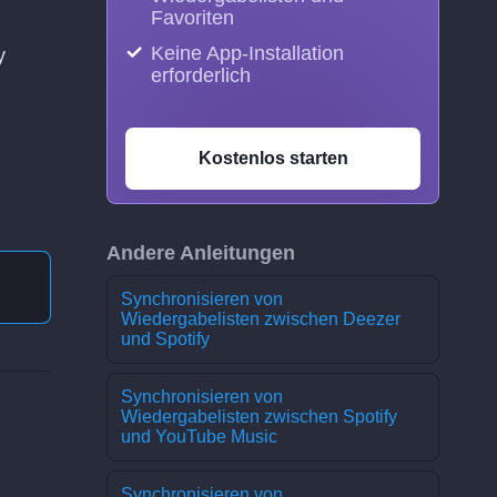
Favoriten
Keine App-Installation
y
erforderlich
Kostenlos starten
Andere Anleitungen
Synchronisieren von
Wiedergabelisten zwischen Deezer
und Spotify
Synchronisieren von
Wiedergabelisten zwischen Spotify
und YouTube Music
Synchronisieren von