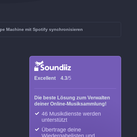
pe Machine mit Spotify synchronisieren
Excellent
4.3
/5
Die beste Lösung zum Verwalten
deiner Online-Musiksammlung!
46 Musikdienste werden
unterstützt
Übertrage deine
Wiedergabelisten und