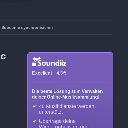
 Subsonic synchronisieren
ic
Excellent
4.3
/5
Die beste Lösung zum Verwalten
deiner Online-Musiksammlung!
46 Musikdienste werden
unterstützt
Übertrage deine
Wiedergabelisten und