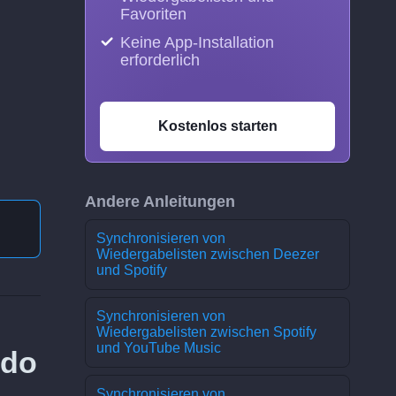
Favoriten
Keine App-Installation
erforderlich
Kostenlos starten
Andere Anleitungen
Synchronisieren von
Wiedergabelisten zwischen Deezer
und Spotify
Synchronisieren von
Wiedergabelisten zwischen Spotify
und YouTube Music
ndo
Synchronisieren von