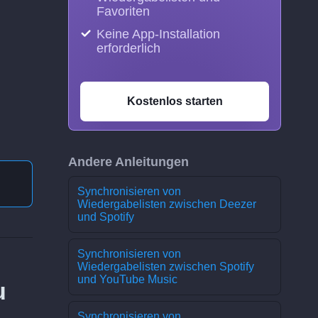
Favoriten
Keine App-Installation
erforderlich
Kostenlos starten
Andere Anleitungen
Synchronisieren von
Wiedergabelisten zwischen Deezer
und Spotify
Synchronisieren von
Wiedergabelisten zwischen Spotify
und YouTube Music
u
Synchronisieren von