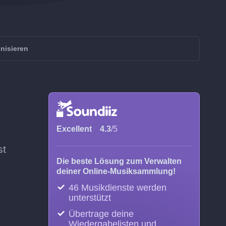
nisieren
Excellent
4.3
/5
st
Die beste Lösung zum Verwalten
deiner Online-Musiksammlung!
46 Musikdienste werden
unterstützt
Übertrage deine
Wiedergabelisten und