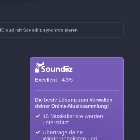
Cloud mit Soundiiz synchronisieren
Excellent
4.3
/5
Die beste Lösung zum Verwalten
deiner Online-Musiksammlung!
46 Musikdienste werden
unterstützt
Übertrage deine
Wiedergabelisten und