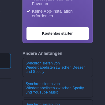
Favoriten
Keine App-Installation
z
erforderlich
Kostenlos starten
Andere Anleitungen
Synchronisieren von
Wiedergabelisten zwischen Deezer
und Spotify
Synchronisieren von
Wiedergabelisten zwischen Spotify
und YouTube Music
Synchronisieren von