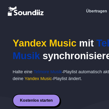
Übertragen
Yandex Music
mit
Te
Musik
synchronisier
Halte eine
Telmore Musik
-Playlist automatisch ak
deine
Yandex Music
-Playlist ändert.
Kostenlos starten