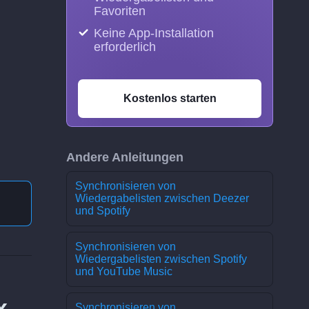
Favoriten
Keine App-Installation
erforderlich
Kostenlos starten
Andere Anleitungen
Synchronisieren von
Wiedergabelisten zwischen Deezer
und Spotify
Synchronisieren von
Wiedergabelisten zwischen Spotify
und YouTube Music
x
Synchronisieren von