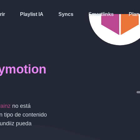
rir
Playlist IA
Syncs
Smartlinks
Plan
lymotion
ainz
no está
 tipo de contenido
undiiz pueda