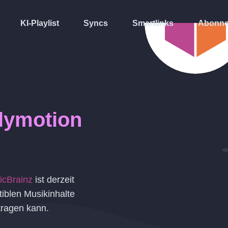
KI-Playlist
Syncs
Smartlinks
Abonne
lymotion
icBrainz
ist derzeit
iblen Musikinhalte
tragen kann.