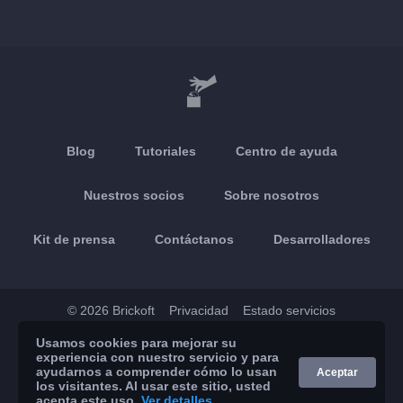
Blog
Tutoriales
Centro de ayuda
Nuestros socios
Sobre nosotros
Kit de prensa
Contáctanos
Desarrolladores
© 2026 Brickoft
Privacidad
Estado servicios
Usamos cookies para mejorar su
App Store
Google Play
experiencia con nuestro servicio y para
ayudarnos a comprender cómo lo usan
Aceptar
los visitantes. Al usar este sitio, usted
acepta este uso.
Ver detalles