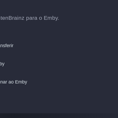
stenBrainz para o Emby.
nsferir
by
ionar ao Emby