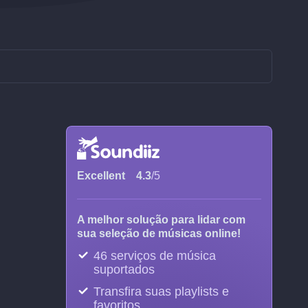
Excellent
4.3
/5
A melhor solução para lidar com
sua seleção de músicas online!
46 serviços de música
suportados
Transfira suas playlists e
favoritos