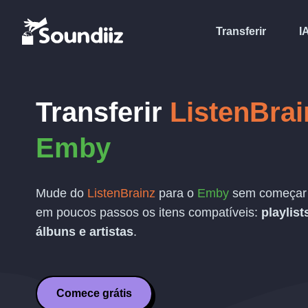
Transferir
I
Transferir
ListenBrai
Emby
Mude do
ListenBrainz
para o
Emby
sem começar d
em poucos passos os itens compatíveis:
playlist
álbuns e artistas
.
Comece grátis