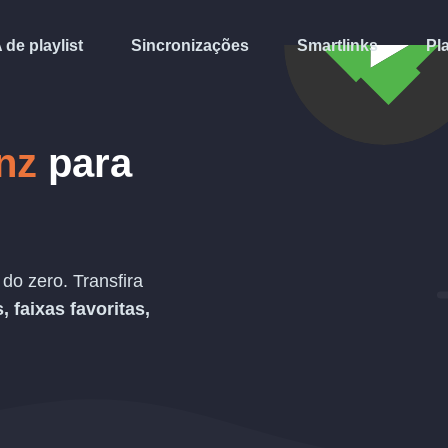
A de playlist
Sincronizações
Smartlinks
Pl
nz
para
o zero. Transfira
s, faixas favoritas,