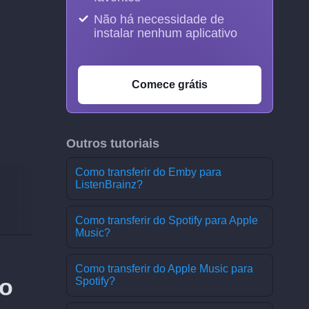
Não há necessidade de
instalar nenhum aplicativo
Comece grátis
Outros tutoriais
Como transferir do Emby para
ListenBrainz?
Como transferir do Spotify para Apple
Music?
Como transferir do Apple Music para
 o
Spotify?