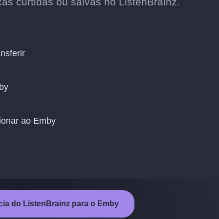
xas curtidas ou salvas no ListenBrainz.
nsferir
by
cionar ao Emby
ncia do ListenBrainz para o Emby