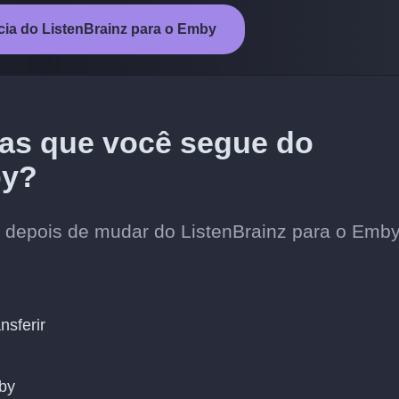
ncia do ListenBrainz para o Emby
stas que você segue do
by?
s depois de mudar do ListenBrainz para o Emby
nsferir
by