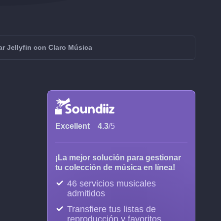
ar Jellyfin con Claro Música
Excellent
4.3
/5
¡La mejor solución para gestionar
tu colección de música en línea!
46 servicios musicales
admitidos
Transfiere tus listas de
reproducción y favoritos