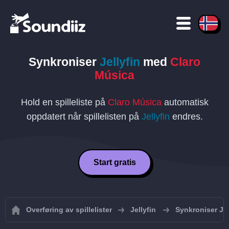
Synkroniser
Jellyfin
med
Claro
Música
Hold en spilleliste på
Claro Música
automatisk
oppdatert når spillelisten på
Jellyfin
endres.
Start gratis
Overføring av spillelister
Jellyfin
Synkroniser Jell