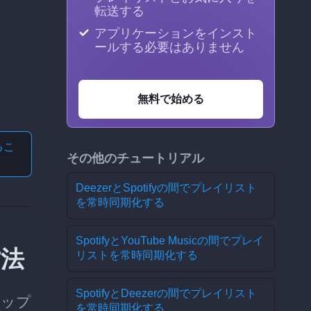
転送する
アプリケーションをインスト
ールする必要はありません
無料で始める
る
こ
その他のチュートリアル
DeezerとSpotifyの間でプレイリスト
を常時同期化する
SpotifyとYouTube Musicの間でプレイ
方法
リストを常時同期化する
SpotifyとDeezerの間でプレイリスト
テップ
を常時同期化する