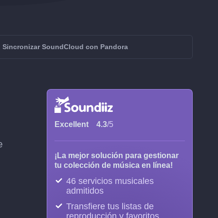
Sincronizar SoundCloud con Pandora
Excellent
4.3
/5
e
¡La mejor solución para gestionar
tu colección de música en línea!
46 servicios musicales
admitidos
Transfiere tus listas de
reproducción y favoritos