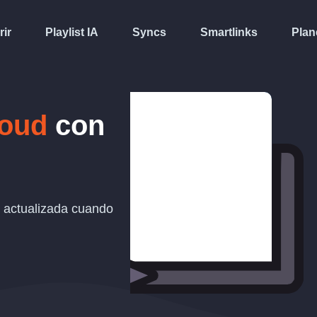
rir
Playlist IA
Syncs
Smartlinks
Plan
oud
con
actualizada cuando