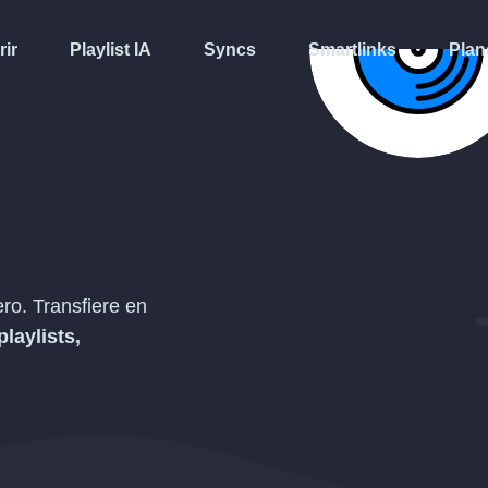
rir
Playlist IA
Syncs
Smartlinks
Plan
ro. Transfiere en
playlists,