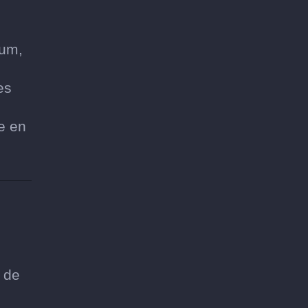
bum,
es
.
e en
l de