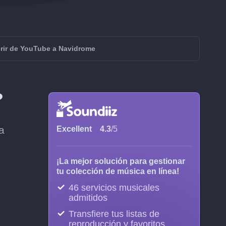
erir de YouTube a Navidrome
?
a
Excellent
4.3
/5
¡La mejor solución para gestionar
tu colección de música en línea!
46 servicios musicales
admitidos
Transfiere tus listas de
reproducción y favoritos