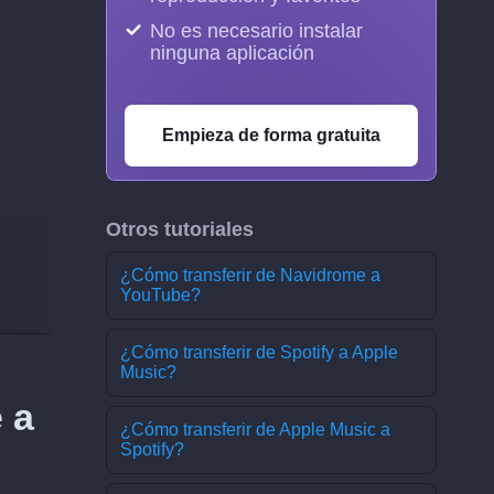
No es necesario instalar
ninguna aplicación
Empieza de forma gratuita
Otros tutoriales
¿Cómo transferir de Navidrome a
YouTube?
¿Cómo transferir de Spotify a Apple
Music?
 a
¿Cómo transferir de Apple Music a
Spotify?