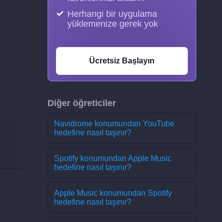
Herhangi bir uygulama
yüklemenize gerek yok
Ücretsiz Başlayın
Diğer öğreticiler
Navidrome konumundan YouTube
hedefine nasıl taşınır?
Spotify konumundan Apple Music
hedefine nasıl taşınır?
Apple Music konumundan Spotify
hedefine nasıl taşınır?