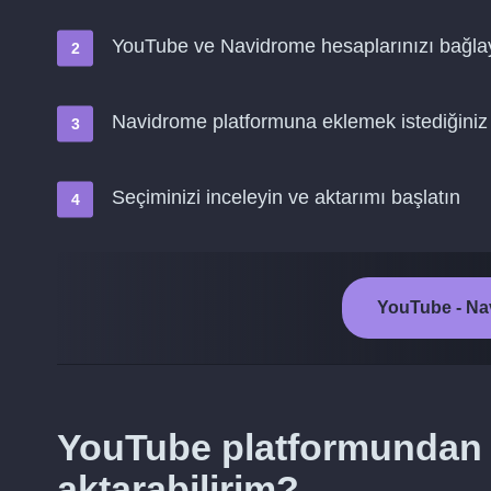
YouTube ve Navidrome hesaplarınızı bağla
Navidrome platformuna eklemek istediğiniz f
Seçiminizi inceleyin ve aktarımı başlatın
YouTube - Nav
YouTube platformundan 
aktarabilirim?