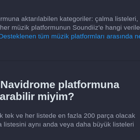
na aktarılabilen kategoriler: çalma listeleri,
 her müzik platformunun Soundiiz'e hangi verile
Desteklenen tüm müzik platformları arasında ne
 Navidrome platformuna
tarabilir miyim?
tek tek ve her listede en fazla 200 parça olacak
a listesini aynı anda veya daha büyük listeleri