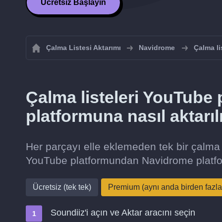
Ücretsiz Başlayın
Çalma Listesi Aktarımı
Navidrome
Çalma li
Çalma listeleri YouTube
platformuna nasıl aktarıl
Her parçayı elle eklemeden tek bir çalma 
YouTube platformundan Navidrome platfo
Ücretsiz (tek tek)
Premium (aynı anda birden fazla
Soundiiz'i açın ve Aktar aracını seçin