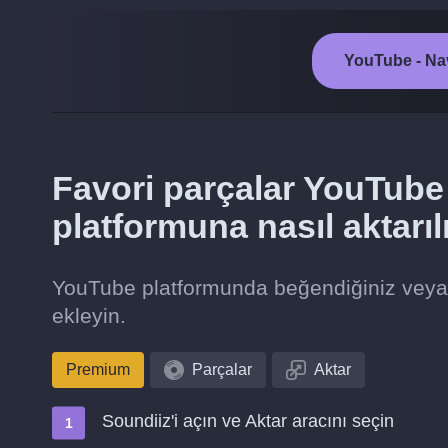
YouTube - Nav
Favori parçalar YouTub
platformuna nasıl aktarıl
YouTube platformunda beğendiğiniz veya k
ekleyin.
Premium
Parçalar
Aktar
Soundiiz'i açın ve Aktar aracını seçin