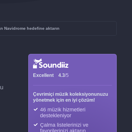
 Navidrome hedefine aktarın
Excellent
4.3
/5
zu
Çevrimiçi müzik koleksiyonunuzu
yönetmek için en iyi çözüm!
46 müzik hizmetleri
destekleniyor
Çalma listelerinizi ve
favorilerinizi aktarın