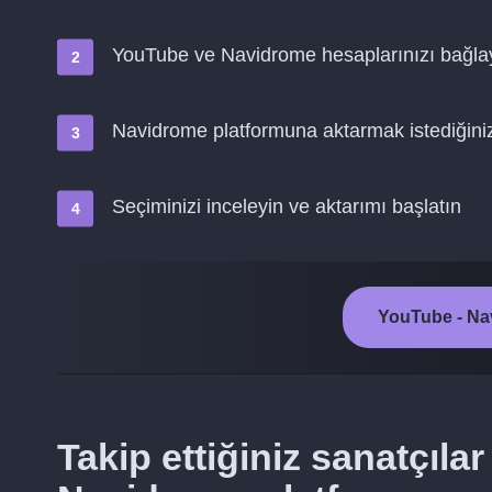
YouTube ve Navidrome hesaplarınızı bağla
Navidrome platformuna aktarmak istediğiniz 
Seçiminizi inceleyin ve aktarımı başlatın
YouTube - Nav
Takip ettiğiniz sanatçıl