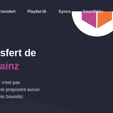
Transfert
Playlist IA
Syncs
Smartlinks
sfert de
ainz
z
n'est pas
s ne proposent aucun
ia Soundiiz.