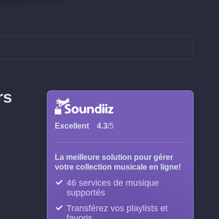
rs
Excellent
4.3
/5
La meilleure solution pour gérer
votre collection musicale en ligne!
46 services de musique
supportés
Transférez vos playlists et
favoris