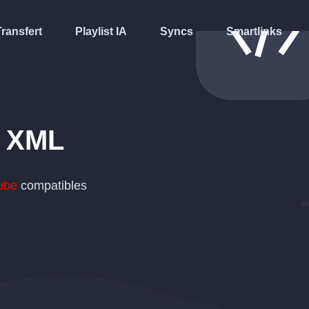
Transfert
Playlist IA
Syncs
Smartlinks
n
XML
ube
compatibles
.