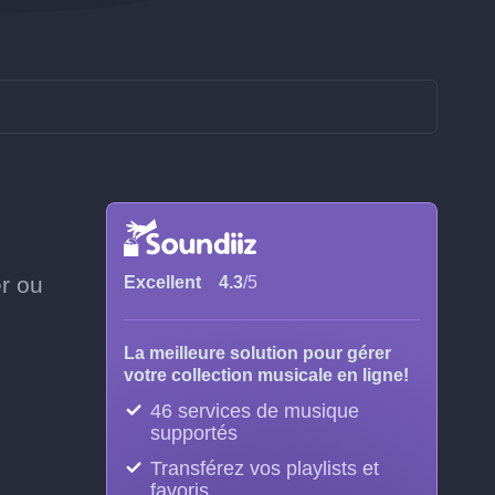
er ou
Excellent
4.3
/5
La meilleure solution pour gérer
votre collection musicale en ligne!
46 services de musique
supportés
Transférez vos playlists et
favoris