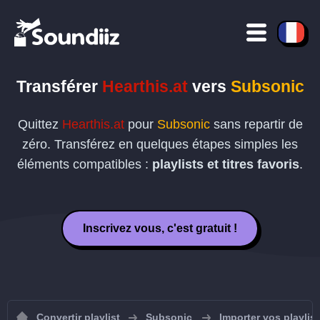
Transférer
Hearthis.at
vers
Subsonic
Quittez
Hearthis.at
pour
Subsonic
sans repartir de
zéro. Transférez en quelques étapes simples les
éléments compatibles :
playlists et titres favoris
.
Inscrivez vous, c'est gratuit !
Convertir playlist
Subsonic
Importer vos playlis