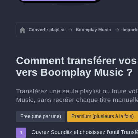
Convertir playlist
Boomplay Music
Importe
Comment transférer vos 
vers Boomplay Music ?
Transférez une seule playlist ou toute vo
Music, sans recréer chaque titre manuel
Free (une par une)
Premium (plusieurs à la fois)
Ouvrez Soundiiz et choisissez l'outil Transf