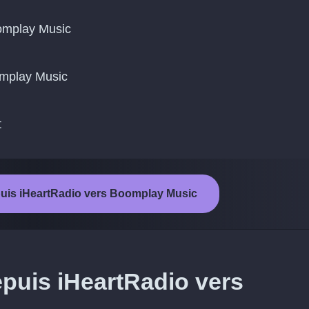
omplay Music
oomplay Music
t
epuis iHeartRadio vers Boomplay Music
epuis iHeartRadio vers