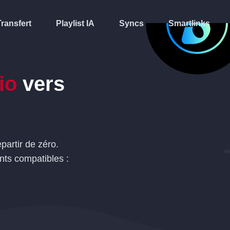
Transfert
Playlist IA
Syncs
Smartlinks
io
vers
partir de zéro.
nts compatibles :