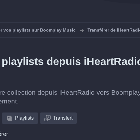
r vos playlists sur Boomplay Music
Transférer de iHeartRad
playlists depuis iHeartRadi
tre collection depuis iHeartRadio vers Boompla
lement.
Playlists
Transfert
érer