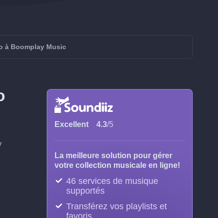
io à Boomplay Music
o
Excellent
4.3
/5
y
La meilleure solution pour gérer
votre collection musicale en ligne!
46 services de musique
supportés
Transférez vos playlists et
favoris