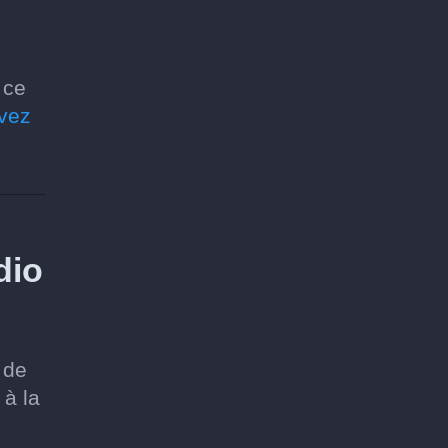
 ce
uvez
dio
 de
 à la