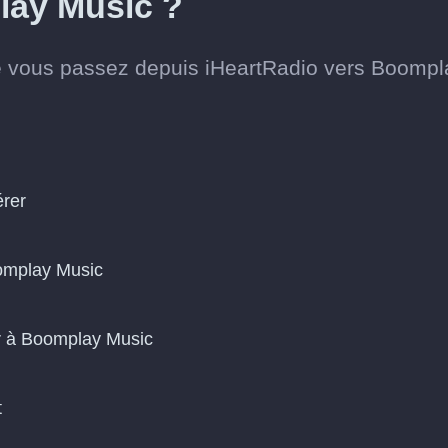
lay Music ?
e vous passez depuis iHeartRadio vers Boompl
érer
omplay Music
er à Boomplay Music
t