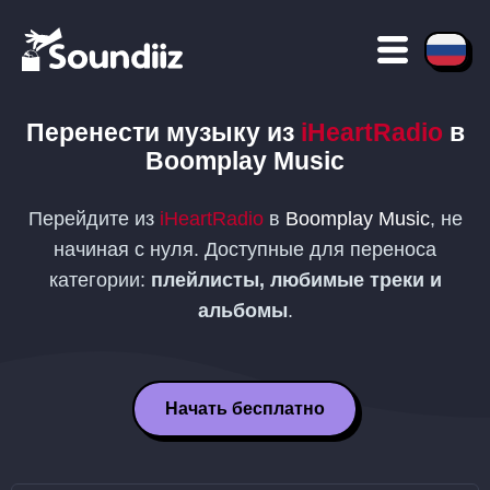
Перенести музыку из
iHeartRadio
в
Boomplay Music
Перейдите из
iHeartRadio
в
Boomplay Music
, не
начиная с нуля. Доступные для переноса
категории:
плейлисты, любимые треки и
альбомы
.
Начать бесплатно